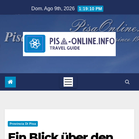
Salta
Dom. Ago 9th, 2026
1:19:12 PM
al
contenuto
Provincia Di Pisa
Ein Blick über den