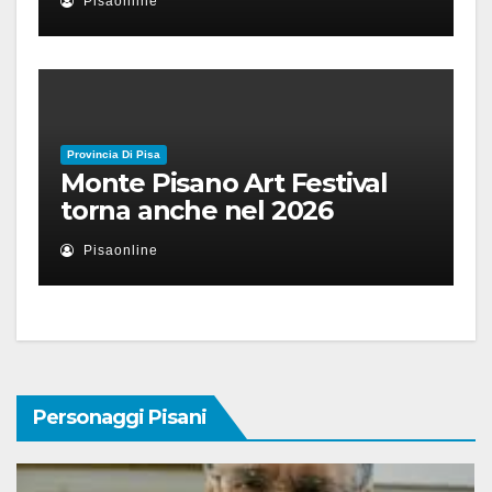
Pisaonline
Ruben Micieli
Provincia Di Pisa
Monte Pisano Art Festival
torna anche nel 2026
Pisaonline
Personaggi Pisani