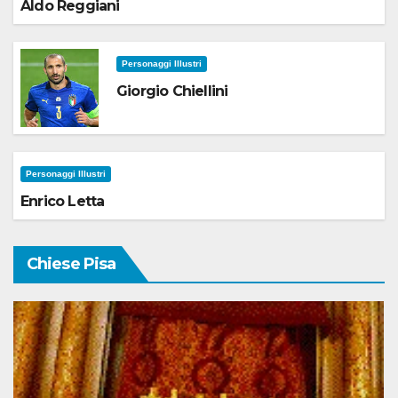
Aldo Reggiani
Personaggi Illustri
Giorgio Chiellini
Personaggi Illustri
Enrico Letta
Chiese Pisa