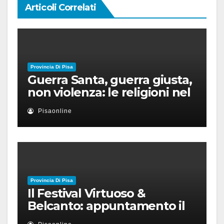
Articoli Correlati
Provincia Di Pisa
Guerra Santa, guerra giusta,
non violenza: le religioni nel
nuovo disordine mondiale
Pisaonline
Provincia Di Pisa
Il Festival Virtuoso &
Belcanto: appuntamento il
28 luglio a Palazzo Blu con