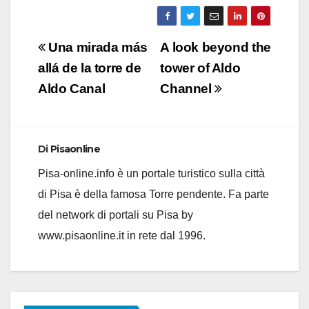
Navigazione
Una mirada más
A look beyond the
articoli
allá de la torre de
tower of Aldo
Aldo Canal
Channel
Di
Pisaonline
Pisa-online.info è un portale turistico sulla città
di Pisa è della famosa Torre pendente. Fa parte
del network di portali su Pisa by
www.pisaonline.it in rete dal 1996.