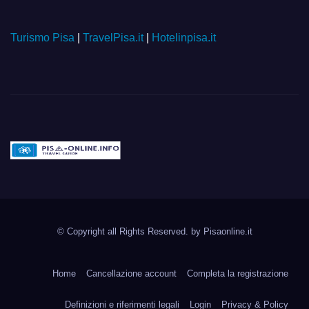
Turismo Pisa
|
TravelPisa.it
|
Hotelinpisa.it
Pisa-online.info
Community aperta su
© Copyright all Rights Reserved. by
Pisaonline.it
Pisa!
Home
Cancellazione account
Completa la registrazione
Definizioni e riferimenti legali
Login
Privacy & Policy