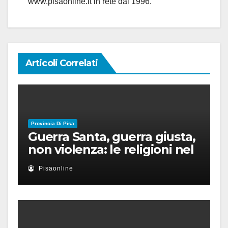
www.pisaonline.it in rete dal 1996.
Articoli Correlati
Provincia Di Pisa
Guerra Santa, guerra giusta,
non violenza: le religioni nel
nuovo disordine mondiale
Pisaonline