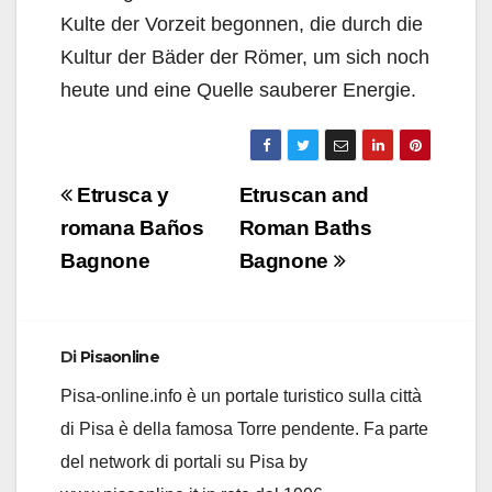
Kulte der Vorzeit begonnen, die durch die
Kultur der Bäder der Römer, um sich noch
heute und eine Quelle sauberer Energie.
Navigazione
Etrusca y
Etruscan and
articoli
romana Baños
Roman Baths
Bagnone
Bagnone
Di
Pisaonline
Pisa-online.info è un portale turistico sulla città
di Pisa è della famosa Torre pendente. Fa parte
del network di portali su Pisa by