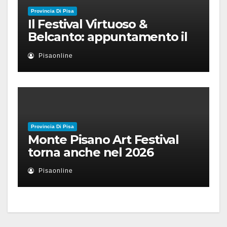
Provincia Di Pisa
Il Festival Virtuoso &
Belcanto: appuntamento il
28 luglio a Palazzo Blu con
Pisaonline
Ruben Micieli
Provincia Di Pisa
Monte Pisano Art Festival
torna anche nel 2026
Pisaonline