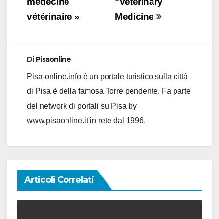
articoli
médecine
"Veterinary
vétérinaire »
Medicine
Di
Pisaonline
Pisa-online.info è un portale turistico sulla città
di Pisa è della famosa Torre pendente. Fa parte
del network di portali su Pisa by
www.pisaonline.it in rete dal 1996.
Articoli Correlati