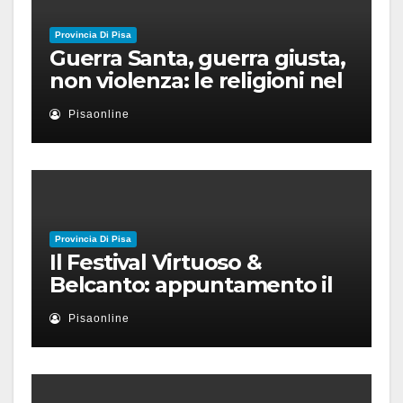
Provincia Di Pisa
Guerra Santa, guerra giusta,
non violenza: le religioni nel
nuovo disordine mondiale
Pisaonline
Provincia Di Pisa
Il Festival Virtuoso &
Belcanto: appuntamento il
28 luglio a Palazzo Blu con
Pisaonline
Ruben Micieli