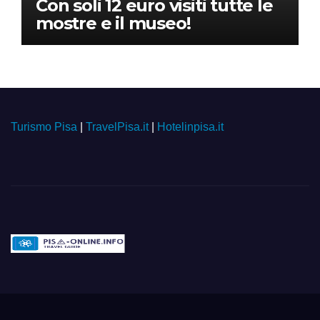
Con soli 12 euro visiti tutte le
mostre e il museo!
Turismo Pisa
|
TravelPisa.it
|
Hotelinpisa.it
Pisa-online.info
Community aperta su