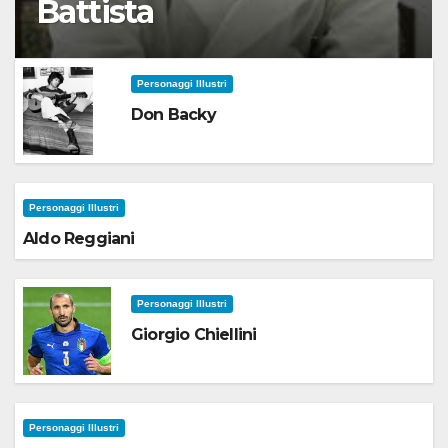
Battista
Personaggi Illustri
Don Backy
Personaggi Illustri
Aldo Reggiani
Personaggi Illustri
Giorgio Chiellini
Personaggi Illustri