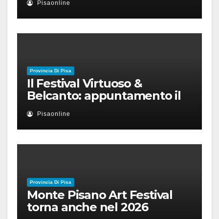
Pisaonline
Provincia Di Pisa
Il Festival Virtuoso &
Belcanto: appuntamento il
28 luglio a Palazzo Blu con
Pisaonline
Ruben Micieli
Provincia Di Pisa
Monte Pisano Art Festival
torna anche nel 2026