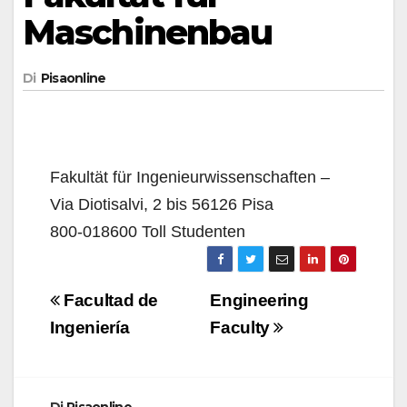
Maschinenbau
Di
Pisaonline
Fakultät für Ingenieurwissenschaften –
Via Diotisalvi, 2 bis 56126 Pisa
800-018600 Toll Studenten
Navigazione
Facultad de
Engineering
articoli
Ingeniería
Faculty