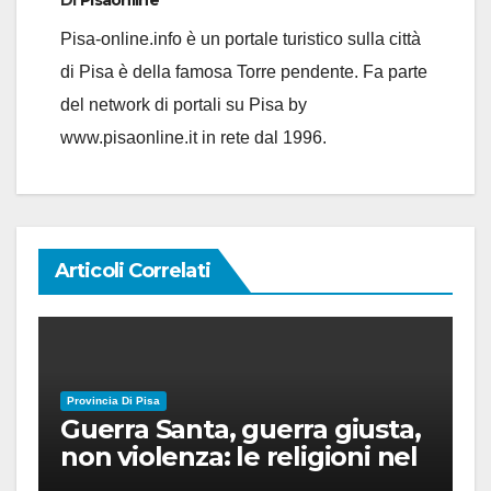
Di
Pisaonline
Pisa-online.info è un portale turistico sulla città
di Pisa è della famosa Torre pendente. Fa parte
del network di portali su Pisa by
www.pisaonline.it in rete dal 1996.
Articoli Correlati
Provincia Di Pisa
Guerra Santa, guerra giusta,
non violenza: le religioni nel
nuovo disordine mondiale