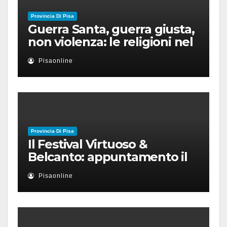
Provincia Di Pisa
Guerra Santa, guerra giusta,
non violenza: le religioni nel
nuovo disordine mondiale
Pisaonline
Provincia Di Pisa
Il Festival Virtuoso &
Belcanto: appuntamento il
28 luglio a Palazzo Blu con
Pisaonline
Ruben Micieli