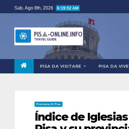
Salta
Sab. Ago 8th, 2026
6:19:53 AM
al
contenuto
PISA DA VISITARE
PISA DA VIV
Provincia Di Pisa
Índice de Iglesias
Pisa y su provinci