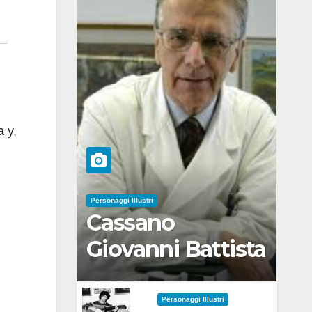
a y,
Personaggi Illustri
Cassano
Giovanni Battista
Personaggi Illustri