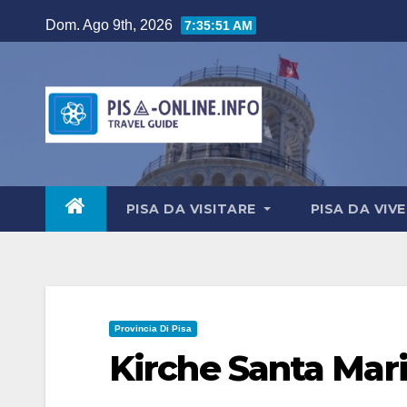
Salta
Dom. Ago 9th, 2026
7:35:52 AM
al
contenuto
PISA DA VISITARE
PISA DA VIV
Provincia Di Pisa
Kirche Santa Mar