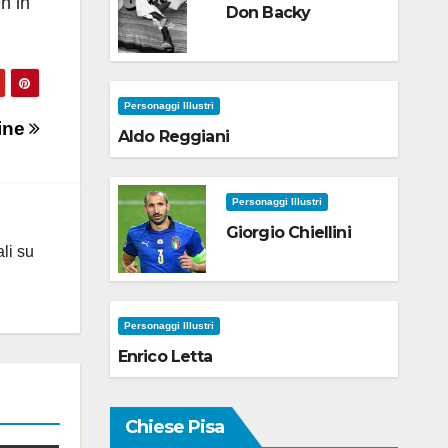
n in
Don Backy
Personaggi Illustri
mine
Aldo Reggiani
Personaggi Illustri
Giorgio Chiellini
ali su
Personaggi Illustri
Enrico Letta
Chiese Pisa