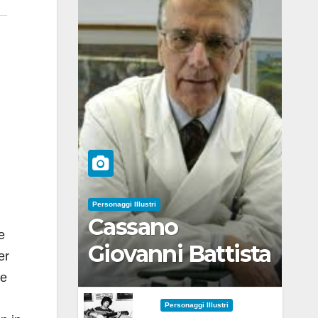
Personaggi Illustri
Cassano
e
Giovanni Battista
er
re
Personaggi Illustri