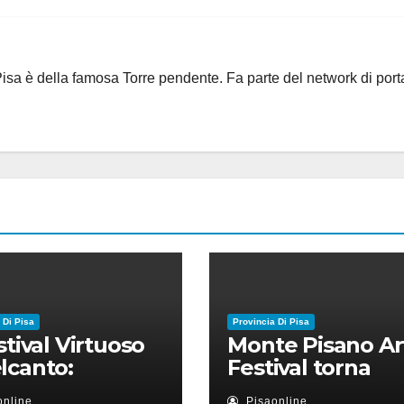
i Pisa è della famosa Torre pendente. Fa parte del network di port
 Di Pisa
Provincia Di Pisa
estival Virtuoso
Monte Pisano Ar
lcanto:
Festival torna
ntamento il 28
anche nel 2026
online
Pisaonline