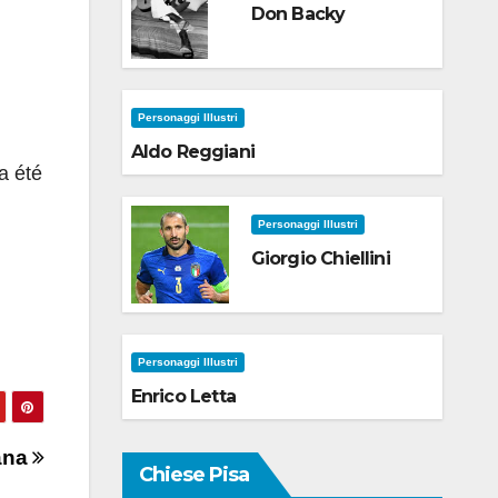
Don Backy
Personaggi Illustri
Aldo Reggiani
a été
Personaggi Illustri
Giorgio Chiellini
Personaggi Illustri
Enrico Letta
ana
Chiese Pisa