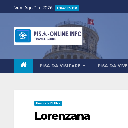
Salta
Ven. Ago 7th, 2026
1:04:16 PM
al
contenuto
PISA DA VISITARE
PISA DA VIV
Provincia Di Pisa
Lorenzana