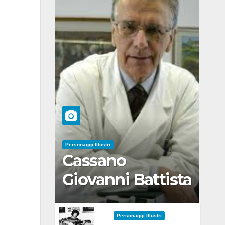
Personaggi Illustri
Cassano
Giovanni Battista
Personaggi Illustri