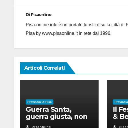
articoli
Di
Pisaonline
Pisa-online.info è un portale turistico sulla città d
Pisa by www.pisaonline.it in rete dal 1996.
Articoli Correlati
Provincia Di Pisa
Provincia
Guerra Santa,
Il F
guerra giusta, non
& Be
violenza: le religioni
appu
Pisaonline
Pisa