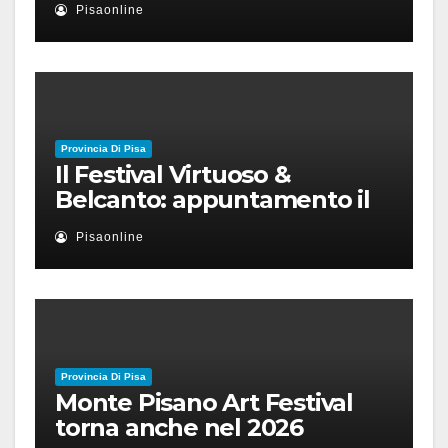
Pisaonline
Provincia Di Pisa
Il Festival Virtuoso &
Belcanto: appuntamento il
28 luglio a Palazzo Blu con
Pisaonline
Ruben Micieli
Provincia Di Pisa
Monte Pisano Art Festival
torna anche nel 2026