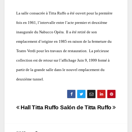
La salle consacrée à Titta Ruffo a été ouvert pour la première
fois en 1961, l’intervalle entre l’acte premier et deuxième
inaugurale du Nabucco Opéra.
Il a été retiré de son
emplacement d’origine en 1985 en raison de la fermeture du
Teatro Verdi pour les travaux de restauration.
La précieuse
collection est de retour sur l’affichage Juin 9, 1999 formé à
partir de la grande salle dans le nouvel emplacement du
deuxième tunnel.
Navigazione
Hall Titta Ruffo
Salón de Titta Ruffo
articoli