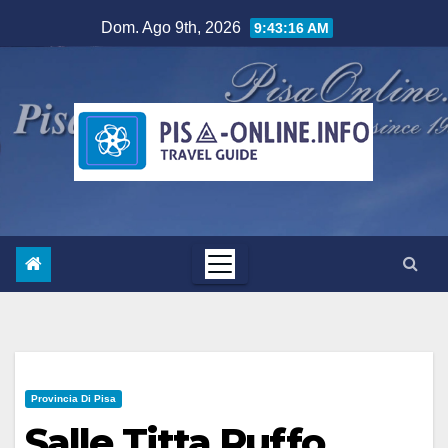
Salta
Dom. Ago 9th, 2026
9:43:17 AM
al
contenuto
Provincia Di Pisa
Salle Titta Ruffo