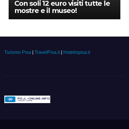
Con soli 12 euro visiti tutte le
mostre e il museo!
Turismo Pisa
|
TravelPisa.it
|
Hotelinpisa.it
Pisa-online.info
Community aperta su