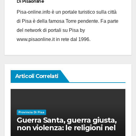
Di
Pisaonline
Pisa-online.info è un portale turistico sulla città
di Pisa è della famosa Torre pendente. Fa parte
del network di portali su Pisa by
www.pisaonline.it in rete dal 1996.
Articoli Correlati
Provincia Di Pisa
Guerra Santa, guerra giusta,
non violenza: le religioni nel
nuovo disordine mondiale