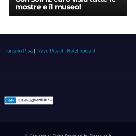
mostre e il museo!
Turismo Pisa
|
TravelPisa.it
|
Hotelinpisa.it
Pisa-online.info
Community aperta su