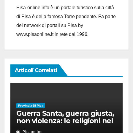
Pisa-online.info è un portale turistico sulla città
di Pisa è della famosa Torre pendente. Fa parte
del network di portali su Pisa by
www.pisaonline.it in rete dal 1996.
Articoli Correlati
Provincia Di Pisa
Guerra Santa, guerra giusta,
non violenza: le religioni nel
nuovo disordine mondiale
Pisaonline