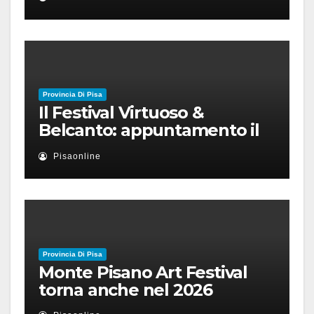
Provincia Di Pisa
Il Festival Virtuoso &
Belcanto: appuntamento il
28 luglio a Palazzo Blu con
Pisaonline
Ruben Micieli
Provincia Di Pisa
Monte Pisano Art Festival
torna anche nel 2026