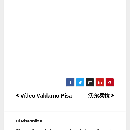
Navigazione
Vídeo Valdarno Pisa
沃尔泰拉
articoli
Di
Pisaonline