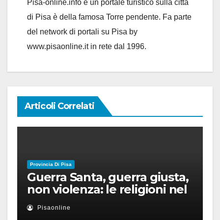
Pisa-online.info è un portale turistico sulla città
di Pisa è della famosa Torre pendente. Fa parte
del network di portali su Pisa by
www.pisaonline.it in rete dal 1996.
Articoli Correlati
Provincia Di Pisa
Guerra Santa, guerra giusta,
non violenza: le religioni nel
nuovo disordine mondiale
Pisaonline