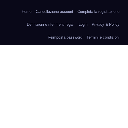
Pisa!
Home
Cancellazione account
Completa la registrazione
Definizioni e riferimenti legali
Login
Privacy & Policy
Reimposta password
Termini e condizioni