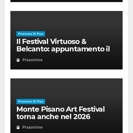
Provincia Di Pisa
Il Festival Virtuoso &
Belcanto: appuntamento il
28 luglio a Palazzo Blu con
Pisaonline
Ruben Micieli
Provincia Di Pisa
Monte Pisano Art Festival
torna anche nel 2026
Pisaonline