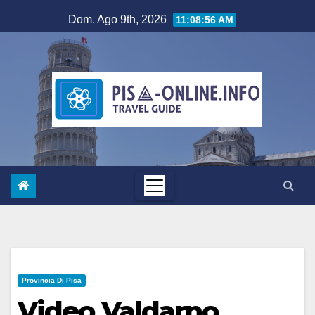
Salta
Dom. Ago 9th, 2026
11:08:57 AM
al
contenuto
Provincia Di Pisa
Video Valdarno