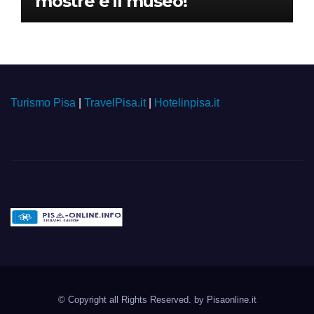
mostre e il museo!
Turismo Pisa
|
TravelPisa.it
|
Hotelinpisa.it
Pisa-online.info
Community aperta su
© Copyright all Rights Reserved. by
Pisaonline.it