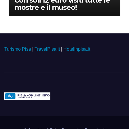
Con soli 12 euro visiti tutte le
mostre e il museo!
Turismo Pisa
|
TravelPisa.it
|
Hotelinpisa.it
Pisa-online.info
Community aperta su