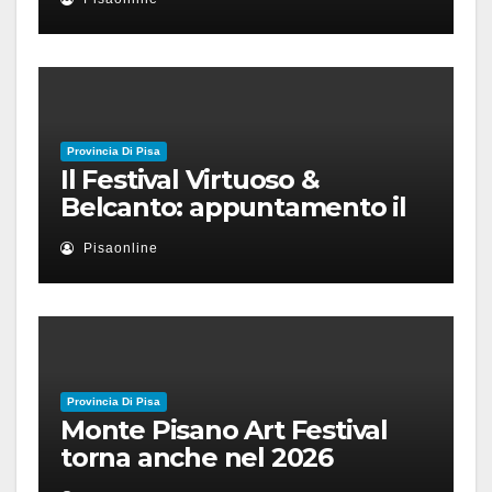
Provincia Di Pisa
Il Festival Virtuoso &
Belcanto: appuntamento il
28 luglio a Palazzo Blu con
Pisaonline
Ruben Micieli
Provincia Di Pisa
Monte Pisano Art Festival
torna anche nel 2026