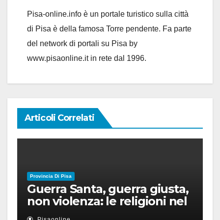
Pisa-online.info è un portale turistico sulla città
di Pisa è della famosa Torre pendente. Fa parte
del network di portali su Pisa by
www.pisaonline.it in rete dal 1996.
Articoli Correlati
Provincia Di Pisa
Guerra Santa, guerra giusta,
non violenza: le religioni nel
nuovo disordine mondiale
Pisaonline