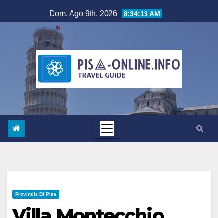
Salta
Dom. Ago 9th, 2026
8:34:14 AM
al
contenuto
Provincia Di Pisa
Villa Montecchio