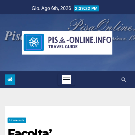
Salta
Gio. Ago 6th, 2026
2:39:23 PM
al
contenuto
Università
Facolta’