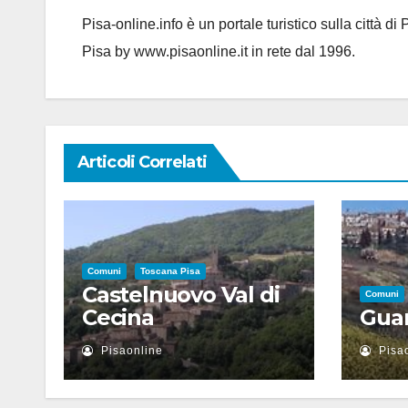
Pisa-online.info è un portale turistico sulla città d
Pisa by www.pisaonline.it in rete dal 1996.
Articoli Correlati
Comuni
Toscana Pisa
Castelnuovo Val di
Comuni
Cecina
Guar
Pisaonline
Pisa