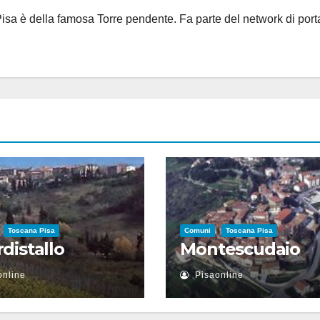
i Pisa è della famosa Torre pendente. Fa parte del network di port
Toscana Pisa
Comuni
Toscana Pisa
distallo
Montescudaio
online
Pisaonline