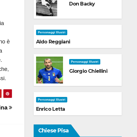
Don Backy
ia
Personaggi Illustri
rno è
Aldo Reggiani
a
.
Personaggi Illustri
che,
Giorgio Chiellini
si.
Personaggi Illustri
ina
Enrico Letta
Chiese Pisa