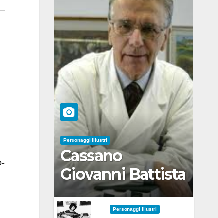
Personaggi Illustri
Cassano
o-
Giovanni Battista
Personaggi Illustri