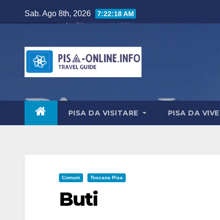
Salta
Sab. Ago 8th, 2026
7:22:19 AM
al
contenuto
PISA DA VISITARE
PISA DA VIV
Comuni
Toscana Pisa
Buti