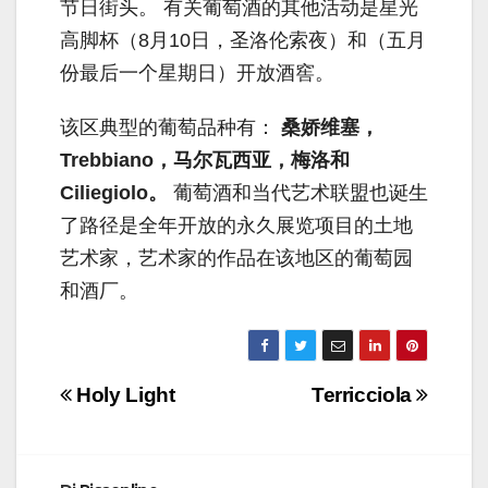
节日街头。 有关葡萄酒的其他活动是星光
高脚杯（8月10日，圣洛伦索夜）和（五月
份最后一个星期日）开放酒窖。
该区典型的葡萄品种有：
桑娇维塞，
Trebbiano，马尔瓦西亚，梅洛和
Ciliegiolo。
葡萄酒和当代艺术联盟也诞生
了路径是全年开放的永久展览项目的土地
艺术家，艺术家的作品在该地区的葡萄园
和酒厂。
Navigazione
Holy Light
Terricciola
articoli