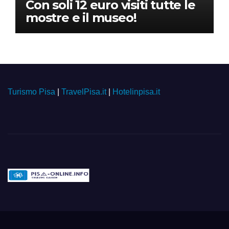
Con soli 12 euro visiti tutte le
mostre e il museo!
Turismo Pisa
|
TravelPisa.it
|
Hotelinpisa.it
Pisa-online.info
Community aperta su