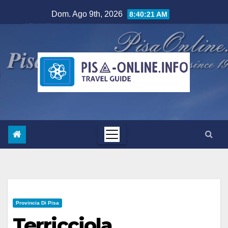
Salta
Dom. Ago 9th, 2026
8:40:22 AM
al
contenuto
Provincia Di Pisa
Terricciola