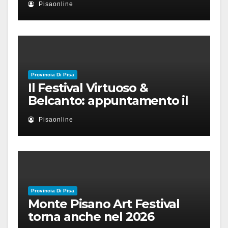
Pisaonline
Provincia Di Pisa
Il Festival Virtuoso &
Belcanto: appuntamento il
28 luglio a Palazzo Blu con
Pisaonline
Ruben Micieli
Provincia Di Pisa
Monte Pisano Art Festival
torna anche nel 2026