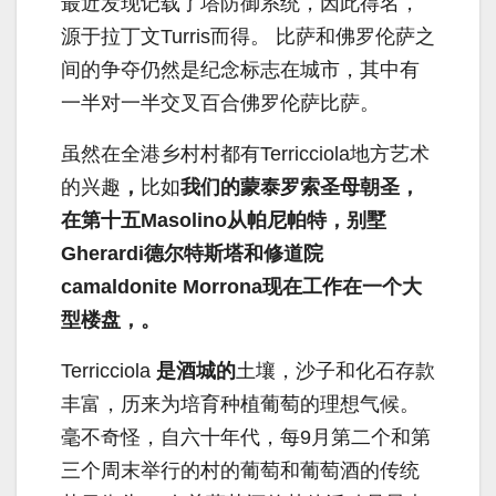
最近发现记载了塔防御系统，因此得名，
源于拉丁文Turris而得。 比萨和佛罗伦萨之
间的争夺仍然是纪念标志在城市，其中有
一半对一半交叉百合佛罗伦萨比萨。
虽然在全港乡村村都有Terricciola地方艺术
的兴趣
，
比如
我们的蒙泰罗索圣母朝圣，
在第十五Masolino从帕尼帕特，别墅
Gherardi德尔特斯塔和修道院
camaldonite Morrona现在工作在一个大
型楼盘，。
Terricciola
是酒城的
土壤，沙子和化石存款
丰富，历来为培育种植葡萄的理想气候。
毫不奇怪，自六十年代，每9月第二个和第
三个周末举行的村的葡萄和葡萄酒的传统