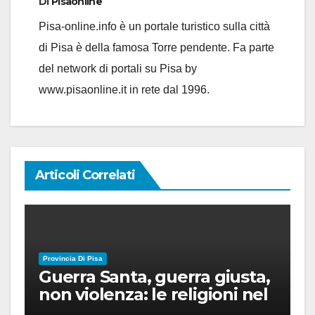
Di
Pisaonline
Pisa-online.info è un portale turistico sulla città
di Pisa è della famosa Torre pendente. Fa parte
del network di portali su Pisa by
www.pisaonline.it in rete dal 1996.
Articoli Correlati
Provincia Di Pisa
Guerra Santa, guerra giusta,
non violenza: le religioni nel
nuovo disordine mondiale