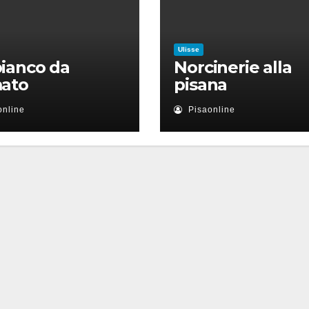
Ulisse
ianco da
Norcinerie alla
mato
pisana
online
Pisaonline