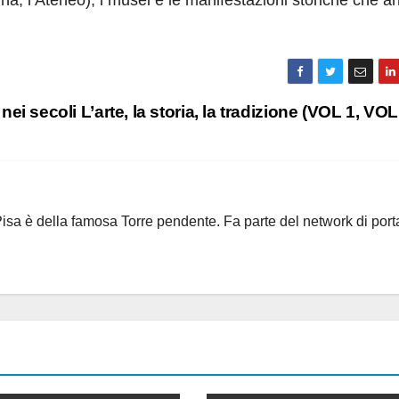
nna, l’Ateneo), i musei e le manifestazioni storiche che a
nei secoli L’arte, la storia, la tradizione (VOL 1, VOL
i Pisa è della famosa Torre pendente. Fa parte del network di port