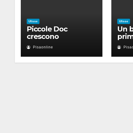
Ulisse
Ulisse
Piccole Doc
Un b
crescono
pri
Pisaonline
Pisa