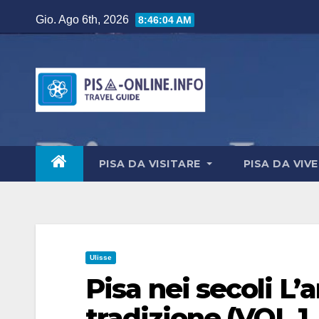
Salta
Gio. Ago 6th, 2026
8:46:06 AM
al
contenuto
PISA DA VISITARE
PISA DA VIV
Ulisse
Pisa nei secoli L’ar
tradizione (VOL 1,