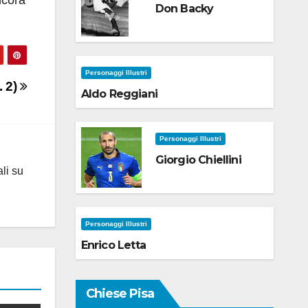
ncora
Don Backy
Personaggi Illustri
. 2)
Aldo Reggiani
Personaggi Illustri
Giorgio Chiellini
ali su
Personaggi Illustri
Enrico Letta
Chiese Pisa