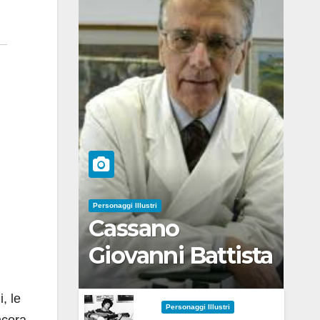
Personaggi Illustri
Cassano
Giovanni Battista
, le
Personaggi Illustri