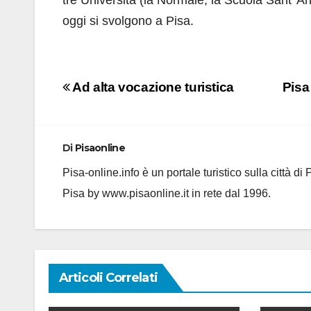
tre Università (la Normale, la Scuola Sant’ A
oggi si svolgono a Pisa.
Navigazione
Ad alta vocazione turistica
Pisa 
articoli
Di
Pisaonline
Pisa-online.info è un portale turistico sulla città d
Pisa by www.pisaonline.it in rete dal 1996.
Articoli Correlati