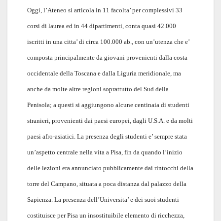
Oggi, l’Ateneo si articola in 11 facolta’ per complessivi 33
corsi di laurea ed in 44 dipartimenti, conta quasi 42.000
iscritti in una citta’ di circa 100.000 ab., con un’utenza che e’
composta principalmente da giovani provenienti dalla costa
occidentale della Toscana e dalla Liguria meridionale, ma
anche da molte altre regioni soprattutto del Sud della
Penisola; a questi si aggiungono alcune centinaia di studenti
stranieri, provenienti dai paesi europei, dagli U.S.A. e da molti
paesi afro-asiatici. La presenza degli studenti e’ sempre stata
un’aspetto centrale nella vita a Pisa, fin da quando l’inizio
delle lezioni era annunciato pubblicamente dai rintocchi della
torre del Campano, situata a poca distanza dal palazzo della
Sapienza. La presenza dell’Universita’ e dei suoi studenti
costituisce per Pisa un insostituibile elemento di ricchezza,