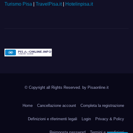
Turismo Pisa
|
TravelPisa.it
|
Hotelinpisa.it
Pisa-online.info
Community aperta su
© Copyright all Rights Reserved. by
Pisaonline.it
Pisa!
Home
Cancellazione account
Completa la registrazione
Definizioni e riferimenti legali
Login
Privacy & Policy
Reimposta password
Termini e condizioni