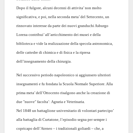
Dopo il fulgore, alcuni decenni di attivita’ non molto
significativa, e poi, nella seconda meta’ del Settecento, un
rinnovato interesse da parte dei nuovi granduchi Asburgo
Lorena contribui’ all’arricchimento dei musei e della
biblioteca e vide la realizzazione della specola astronomica,
delle cattedre di chimica e di fisica e la ripresa
dell’insegnamento della chirurgia.
Nel successivo periodo napoleonico si aggiunsero ulteriori
insegnamenti e fu fondata la Scuola Normale Superiore. Alla
prima meta’ dell’Ottocento risalgono anche la creazione di
due "nuove" facolta’: Agraria e Veterinaria.
Nel 1848 un battaglione universitario di volontari partecipo’
alla battaglia di Curtatone, l’episodio segna per sempre i
copricapo dell’Ateneo – i tradizionali goliardi – che, a