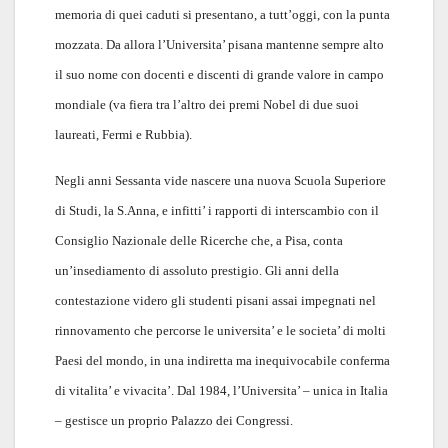
memoria di quei caduti si presentano, a tutt’oggi, con la punta
mozzata. Da allora l’Universita’ pisana mantenne sempre alto
il suo nome con docenti e discenti di grande valore in campo
mondiale (va fiera tra l’altro dei premi Nobel di due suoi
laureati, Fermi e Rubbia).
Negli anni Sessanta vide nascere una nuova Scuola Superiore
di Studi, la S.Anna, e infitti’ i rapporti di interscambio con il
Consiglio Nazionale delle Ricerche che, a Pisa, conta
un’insediamento di assoluto prestigio. Gli anni della
contestazione videro gli studenti pisani assai impegnati nel
rinnovamento che percorse le universita’ e le societa’ di molti
Paesi del mondo, in una indiretta ma inequivocabile conferma
di vitalita’ e vivacita’. Dal 1984, l’Universita’ – unica in Italia
– gestisce un proprio Palazzo dei Congressi.